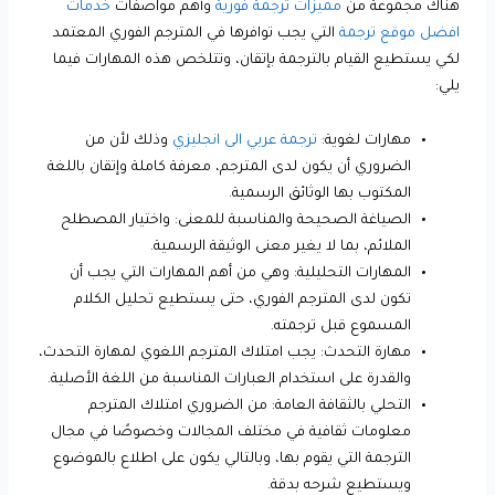
هناك مجموعة من
مميزات ترجمة فورية
وأهم مواصفات
خدمات
افضل موقع ترجمة
التي يجب توافرها في المترجم الفوري المعتمد
لكي يستطيع القيام بالترجمة بإتقان، وتتلخص هذه المهارات فيما
يلي:
مهارات لغوية:
ترجمة عربي الى انجليزي
وذلك لأن من
الضروري أن يكون لدى المترجم، معرفة كاملة وإتقان باللغة
المكتوب بها الوثائق الرسمية.
الصياغة الصحيحة والمناسبة للمعنى: واختيار المصطلح
الملائم، بما لا يغير معنى الوثيقة الرسمية.
المهارات التحليلية: وهي من أهم المهارات التي يجب أن
تكون لدى المترجم الفوري، حتى يستطيع تحليل الكلام
المسموع قبل ترجمته.
مهارة التحدث: يجب امتلاك المترجم اللغوي لمهارة التحدث،
والقدرة على استخدام العبارات المناسبة من اللغة الأصلية.
التحلي بالثقافة العامة: من الضروري امتلاك المترجم
معلومات ثقافية في مختلف المجالات وخصوصًا في مجال
الترجمة التي يقوم بها، وبالتالي يكون على اطلاع بالموضوع
ويستطيع شرحه بدقة.