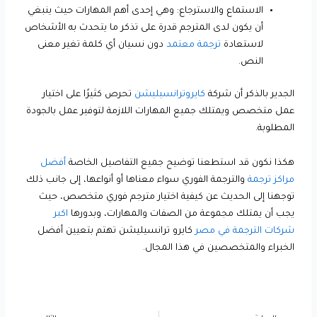
الاستماع والاسترجاع: وهي إحدى أهم المهارات حيث ينبغي
أن يكون لدى المترجم قدرة على تذكر ما يتحدث به الأشخاص
لاستعادة
ترجمة معتمد
دون نسيان أي كلمة تغير معنى
النص.
الجدير بالذكر أن شركة
كايروترانسيليشن
تحرص كثيرًا على اختيار
عمل متخصص ويمتلك جميع المهارات اللازمة لتوفير عمل بالجودة
المطلوبة.
هكذا نكون قد استطعنا توضيح جميع التفاصيل الخاصة
أفضل
مراكز ترجمة
والترجمة الفوري سواء معناها أو أنواعها، إلى جانب ذلك
توجهنا إلى الحديث عن كيفية اختيار مترجم فوري متخصص، حيث
يجب أن يمتلك مجموعة من الصفات والمهارات، وبدورها
اكبر
شركات الترجمة في مصر
كايرو ترانسيليشن تهتم بتعيين أفضل
الخبراء والمتخصصين في هذا المجال.