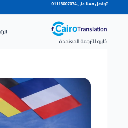
خطي
تواصل معنا على
01113007074
لى
لمحتوى
الرئ
كايرو للترجمة المعتمدة