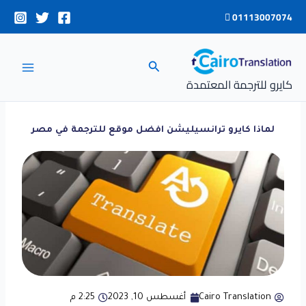
خطي
01113007074
لى
لمحتوى
البحث
كايرو للترجمة المعتمدة
لماذا كايرو ترانسيليشن افضل موقع للترجمة في مصر
Cairo Translation
أغسطس 10, 2023
2:25 م