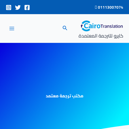
خطي
01113007074
لى
لمحتوى
البحث
كايرو للترجمة المعتمدة
مكتب ترجمة معتمد