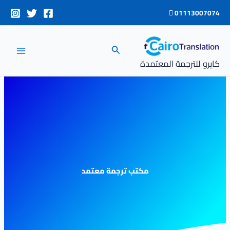
خطي
01113007074
لى
لمحتوى
البحث
كايرو للترجمة المعتمدة
مكتب ترجمة معتمد