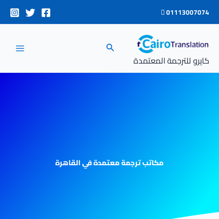
خطي
01113007074
لى
لمحتوى
البحث
كايرو للترجمة المعتمدة
مكاتب ترجمة معتمدة في القاهرة