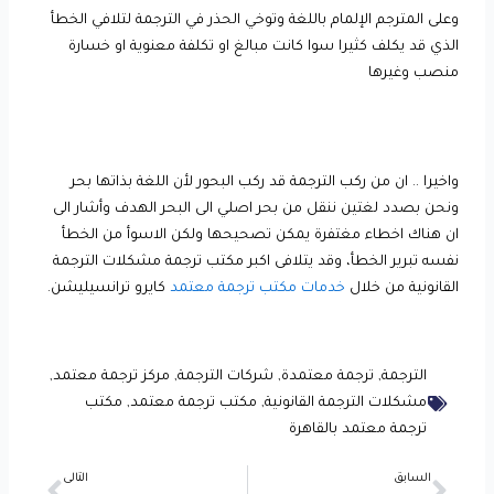
وعلى المترجم الإلمام باللغة وتوخي الحذر في الترجمة لتلافي الخطأ
الذي قد يكلف كثيرا سوا كانت مبالغ او تكلفة معنوية او خسارة
منصب وغيرها
واخيرا .. ان من ركب الترجمة قد ركب البحور لأن اللغة بذاتها بحر
ونحن بصدد لغتين ننقل من بحر اصلي الى البحر الهدف وأشار الى
ان هناك اخطاء مغتفرة يمكن تصحيحها ولكن الاسوأ من الخطأ
نفسه تبرير الخطأ، وقد يتلافى اكبر مكتب ترجمة مشكلات الترجمة
القانونية من خلال
خدمات مكتب ترجمة معتمد
كايرو ترانسيليشن.
الترجمة
,
ترجمة معتمدة
,
شركات الترجمة
,
مركز ترجمة معتمد
,
مشكلات الترجمة القانونية
,
مكتب ترجمة معتمد
,
مكتب
ترجمة معتمد بالقاهرة
Next
Prev
السابق
التالى