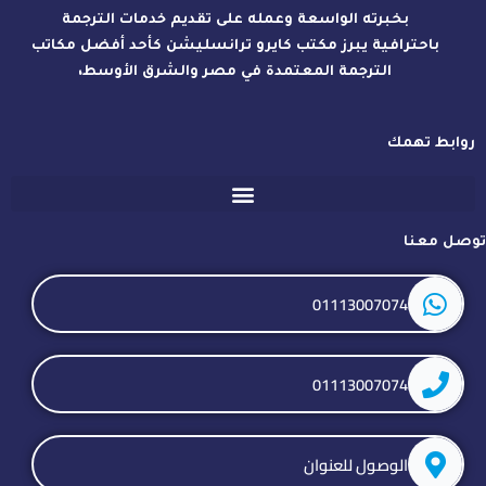
بخبرته الواسعة وعمله على تقديم خدمات الترجمة
باحترافية يبرز مكتب كايرو ترانسليشن كأحد أفضل مكاتب
الترجمة المعتمدة في مصر والشرق الأوسط،
روابط تهمك
توصل معنا
01113007074
01113007074
الوصول للعنوان