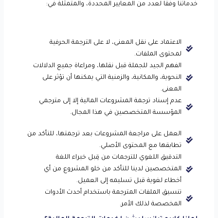
تختص هذه الخدمة بترجمة جميع
خدماتنا وفقًا لعدد من المعايير المحددة، والمتمثلة في:
الوثائق والمستندات المالية
والمصرفية التي قد يحتاج عملائنا
لترجمتها. وحتى نضمن حصول
عملائنا على خدمة مقدمة باحترافية
الاعتماد على نقل المعنى، لا على الترجمة الحرفية
عالية، فإننا لا نقدم هذه الخدمة إلا
لمحتوى الملفات.
من خلال مترجمينا المعتمدين
والمتخصصين في ترجمة المجالات
الفهم الجيد للجملة قبل نقلها، ومراعاة جميع الدلالات
المالية. الذين يعملون على ترجمة
النحوية، والمكانية، والزمنية التي يمكنها أن تؤثر على
جميع الوثائق المالية التي قد يحتاج
المعنى.
العملاء إلى ترجمتها.
عدم إسناد ترجمة المشروعات المالية إلا إلى مترجمي
المؤسسة المتخصصين في هذا المجال.
العمل على مراجعة المشروعات بعد ترجمتها، للتأكد من
تطابقها مع المحتوى الأصلي.
التدقيق اللغوي للترجمات من قِبل خبراء اللغة
المتخصصين لدينا للتأكد من خلو المشروع من أي
أخطاء لغوية قبل تسليمه إلى العميل.
تنسيق الملفات المترجمة باستخدام أحدث الأدوات
المخصصة لذلك الأمر.