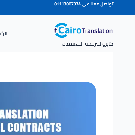
خطي
تواصل معنا على
01113007074
لى
لمحتوى
الرئ
كايرو للترجمة المعتمدة