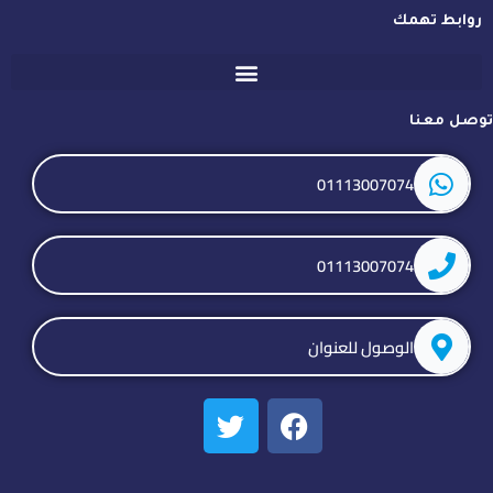
روابط تهمك
توصل معنا
01113007074
01113007074
الوصول للعنوان
T
F
w
a
i
c