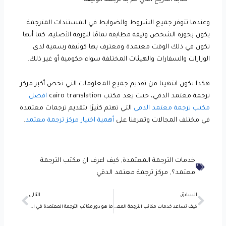
وعندما تتوفر جميع الشروط والضوابط في المستندات المترجمة
يكون بحوزة الشخص وثيقة مطابقة تمامًا للورقة الأصلية، كما أنها
تكون في ذلك الوقت معتمدة ومعترف بها كوثيقة رسمية لدى
الوزارات والسفارات والهيئات المختلفة سواء حكومية أو غير ذلك.
هكذا نكون انتهينا من تقديم جميع المعلومات التي تخص أكبر مركز
ترجمة معتمد الدقي، حيث يعد مكتب cairo translation
افضل
مكتب ترجمة معتمد الدقي
التي تهتم كثيرًا بتقديم ترجمات معتمدة
في مختلف المجالات وتعرفنا على
أهمية اختيار مركز ترجمة معتمد
.
خدمات الترجمة المعتمدة
,
كيف اعرف ان مكتب الترجمة
معتمد؟
,
مركز ترجمة معتمد الدقي
Next
Prev
السابق
التالى
كيف تساعد خدمات مكاتب الترجمة المعتمدة للسفارة التركية في بناء سمعة عالمية
ما هو دور مكاتب الترجمة المعتمدة في الاسكندرية لفرص تجارية دولية