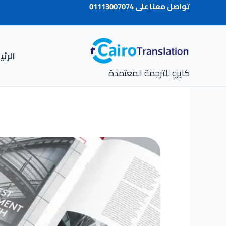
خطي
تواصل معنا على
01113007074
لى
لمحتوى
الرئ
كايرو للترجمة المعتمدة