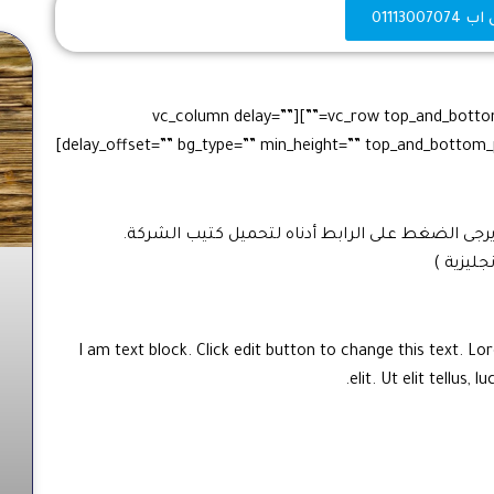
011130070
[vc_row top_and_bottom_padding=”” left_and_right_padding=”” bg_type=””][vc_column delay=””
delay_offset=”” bg_type=”” min_height=”” top_and_bottom_padding=”” left_and_right_padding=”” width=”1/1″]
رجى الضغط على الرابط أدناه لتحميل كتيب الشركة.
جليزية )
I am text block. Click edit button to change this text. L
elit. Ut elit tellus,