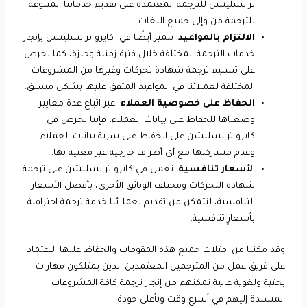
ترانسليشن للترجمة المعتمدة على تقديم خدماتنا المتنوعة
للترجمة من وإلى جميع اللغات.
الالتزام بالمواعيد
: نتميز أيضًا في كايرو ترانسليشن بإنجاز
خدمات الترجمة المختلفة خلال فترة زمنية وجيزة، كما نحرص
على تسليم ترجمة شهادة تحركات وغيرها من المشروعات
المختلفة لعملائنا في المواعيد المتفق عليها بشكل مسبق.
الحفاظ على خصوصية العملاء
: عبر اتباع عدة معايير
وضعناها للحفاظ على بيانات العملاء، فإننا نحرص في
كايرو ترانسليشن على الحفاظ على سرية بيانات العملاء
وعدم مشاركتها مع أي أطراف خارجية غير معنية بها.
ا
لأسعار تنافسية
: نعمل في كايرو ترانسليشن على ترجمة
شهادة التحركات ومختلف الوثائق الأخرى، بأفضل الأسعار
التنافسية، لنتمكن من تقديم لعملائنا خدمة ترجمة احترافية
بأسعارٍ تنافسية.
وقد مكننا من امتلاك جميع هذه المقومات والحفاظ عليها الاعتماد
على فريق عمل من المترجمين المعتمدين الذين يمتلكون مهارات
بحثية ولغوية عالية تمكنهم من إنجاز ترجمة كافة المشروعات
المسندة إليهم في أسرع وقت وبأعلى جودة.