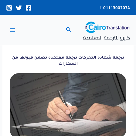
خطي
01113007074
لى
لمحتوى
البحث
كايرو للترجمة المعتمدة
ترجمة شهادة التحركات ترجمة معتمدة تضمن قبولها من
السفارات