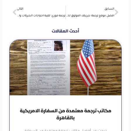
Next
Prev
السابق
التالى
افضل موقع ترجمة: شريكك الموثوق لخدمات الترجمة المعتمدة
ترجمه فوري: لتلبية احتياجات الشركات والأفراد مع كايرو ترانسيليشن
أحدث المقالات
مكاتب ترجمة معتمدة من السفارة الامريكية
بالقاهرة